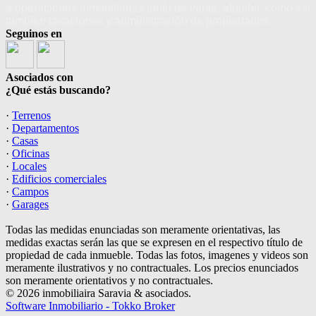
a operaciones inmobiliarias tanto de venta, alquiler, como así
también tasaciones y administración de propiedades.
Seguinos en
Asociados con
¿Qué estás buscando?
·
Terrenos
·
Departamentos
·
Casas
·
Oficinas
·
Locales
·
Edificios comerciales
·
Campos
·
Garages
Todas las medidas enunciadas son meramente orientativas, las
medidas exactas serán las que se expresen en el respectivo título de
propiedad de cada inmueble. Todas las fotos, imagenes y videos son
meramente ilustrativos y no contractuales. Los precios enunciados
son meramente orientativos y no contractuales.
© 2026 inmobiliaira Saravia & asociados.
Software Inmobiliario - Tokko Broker