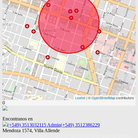
Leaflet
| ©
OpenStreetMap
contributors
0
Encontranos en
(+549) 3513032115 Admin(+549) 3512386229
Mendoza 1574, Villa Allende
Saravia y Asociados es una empresa familiar que se dedica