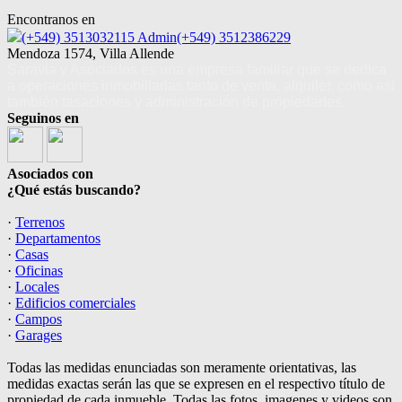
Encontranos en
(+549) 3513032115 Admin(+549) 3512386229
Mendoza 1574, Villa Allende
Saravia y Asociados es una empresa familiar que se dedica
a operaciones inmobiliarias tanto de venta, alquiler, como así
también tasaciones y administración de propiedades.
Seguinos en
Asociados con
¿Qué estás buscando?
·
Terrenos
·
Departamentos
·
Casas
·
Oficinas
·
Locales
·
Edificios comerciales
·
Campos
·
Garages
Todas las medidas enunciadas son meramente orientativas, las
medidas exactas serán las que se expresen en el respectivo título de
propiedad de cada inmueble. Todas las fotos, imagenes y videos son