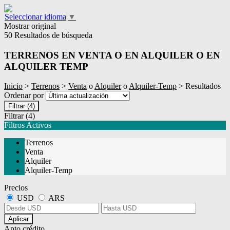
Seleccionar idioma
▼
Mostrar original
50 Resultados de búsqueda
TERRENOS EN VENTA O EN ALQUILER O EN
ALQUILER TEMP
Inicio
>
Terrenos
>
Venta
o
Alquiler
o
Alquiler-Temp
> Resultados
Ordenar por
Filtrar
(4)
Filtrar
(4)
Filtros Activos
Terrenos
Venta
Alquiler
Alquiler-Temp
Precios
USD
ARS
Aplicar
Apto crédito